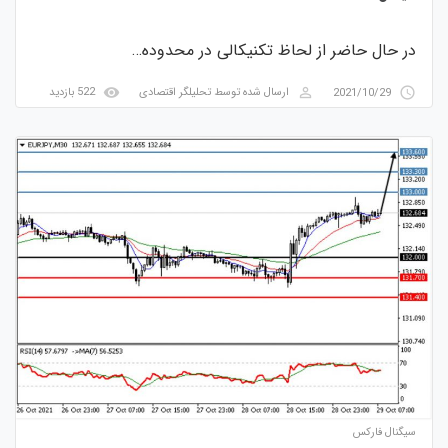
در حال حاضر از لحاظ تکنیکالی در محدوده…
visibility
perm_identity
access_time
2021/10/29
ارسال شده توسط
تحلیلگر اقتصادی
522 بازدید
سیگنال فارکس