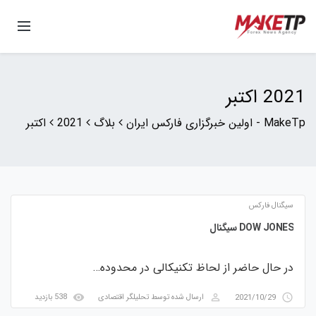
2021 اکتبر
MakeTp - اولین خبرگزاری فارکس ایران
بلاگ
2021
اکتبر
سیگنال فارکس
DOW JONES سیگنال
در حال حاضر از لحاظ تکنیکالی در محدوده…
visibility
perm_identity
access_time
2021/10/29
ارسال شده توسط
تحلیلگر اقتصادی
538 بازدید