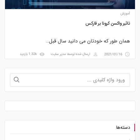
آموزش
تاثیر واکسن کرونا بر فارکس
همان طور که خودتان می دانید سال قبل…
visibility
perm_identity
access_time
2021/01/16
ارسال شده توسط
مدیر سایت
1.32k بازدید
جستجو
برای:
دسته‌ها