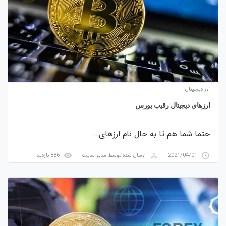
ارز دیجیتال
ارزهای دیجیتال رقیب بورس
حتما شما هم تا به حال نام ارزهای…
visibility
perm_identity
access_time
2021/04/01
ارسال شده توسط
مدیر سایت
886 بازدید