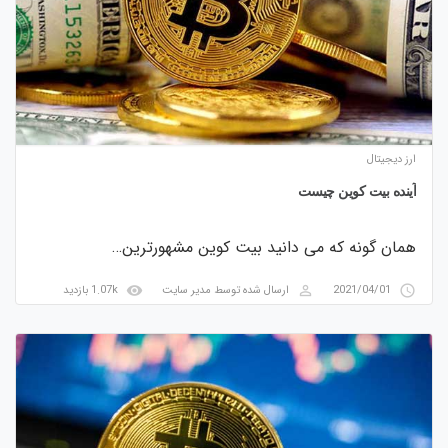
ارز دیجیتال
آینده بیت کوین چیست
همان گونه که می دانید بیت کوین مشهورترین…
visibility
perm_identity
access_time
2021/04/01
ارسال شده توسط
مدیر سایت
1.07k بازدید