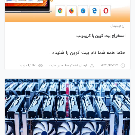
ارز دیجیتال
استخراج بیت کوین با کریپتوتب
حتما همه شما نام بیت کوین را شنیده…
visibility
perm_identity
access_time
2021/05/22
ارسال شده توسط
مدیر سایت
1.13k بازدید