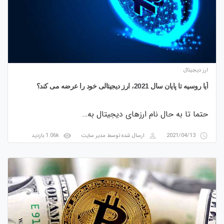
ارز دیجیتال
آیا روسیه تا پایان سال 2021، ارز دیجیتالی خود را عرضه می کند؟
حتما تا به حال نام ارزهای دیجیتال به…
visibility
perm_identity
access_time
2021/04/13
ارسال شده توسط
مدیر سایت
1.06k بازدید