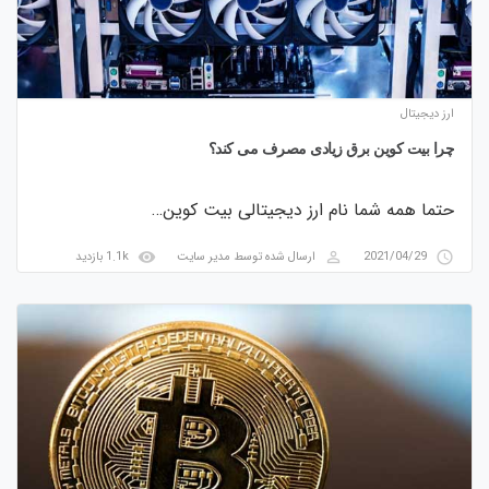
ارز دیجیتال
چرا بیت کوین برق زیادی مصرف می کند؟
حتما همه شما نام ارز دیجیتالی بیت کوین…
visibility
perm_identity
access_time
2021/04/29
ارسال شده توسط
مدیر سایت
1.1k بازدید