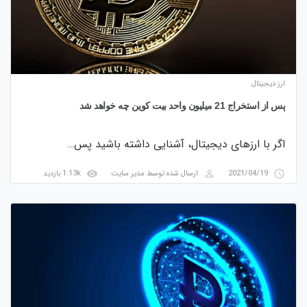
ارز دیجیتال
پس از استخراج 21 میلیون واحد بیت کوین چه خواهد شد
اگر با ارزهای دیجیتال، آشنایی داشته باشید پس…
visibility
perm_identity
access_time
2021/04/19
ارسال شده توسط
مدیر سایت
1.13k بازدید