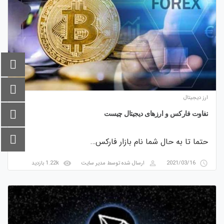
ارز دیجیتال
تفاوت فارکس و ارزهای دیجیتال چیست
حتما تا به حال شما نام بازار فارکس…
visibility
perm_identity
access_time
2021/03/16
ارسال شده توسط
مدیر سایت
1.22k بازدید