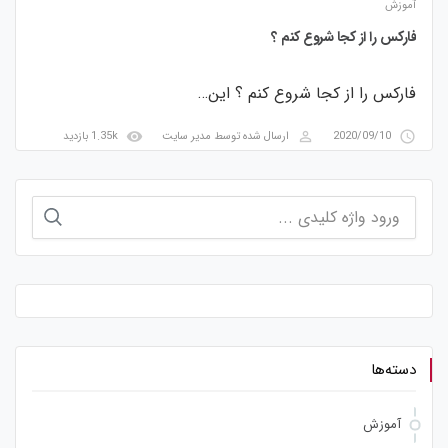
آموزش
فارکس را از کجا شروع کنم ؟
فارکس را از کجا شروع کنم ؟ این…
visibility
perm_identity
access_time
2020/09/10
ارسال شده توسط
مدیر سایت
1.35k بازدید
جستجو
برای:
دسته‌ها
آموزش