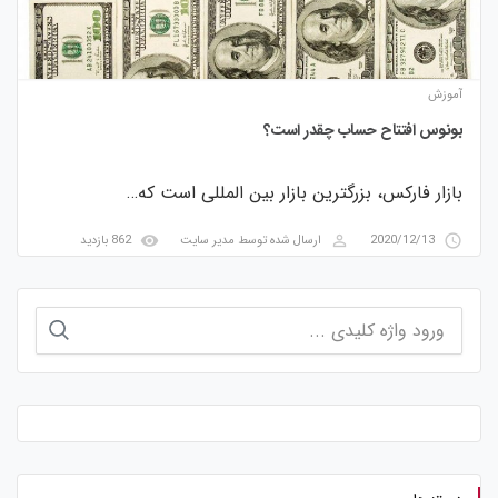
آموزش
بونوس افتتاح حساب چقدر است؟
بازار فارکس، بزرگترین بازار بین المللی است که…
visibility
perm_identity
access_time
2020/12/13
ارسال شده توسط
مدیر سایت
862 بازدید
جستجو
برای: