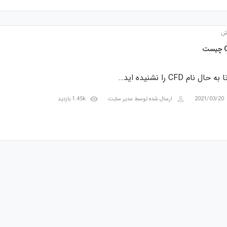
ش
ت
ه حال نام CFD را نشنیده اید…
visibility
perm_identity
2021/03/20
ارسال شده توسط
مدیر سایت
1.45k بازدید