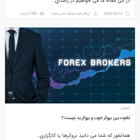
در این مقاله ما می خواهیم در راستای…
visibility
perm_identity
access_time
2020/09/10
ارسال شده توسط
مدیر سایت
2.05k بازدید
آموزش
تفاوت بین بروکر خوب و بروکر بد چیست؟
همانطور که شما می دانید بروکرها یا کارگزاری…