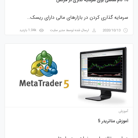
سرمایه گذاری کردن در بازارهای مالی دارای ریسک…
visibility
perm_identity
access_time
2020/10/13
ارسال شده توسط
مدیر سایت
1.04k بازدید
آموزش
آموزش متاتریدر 5