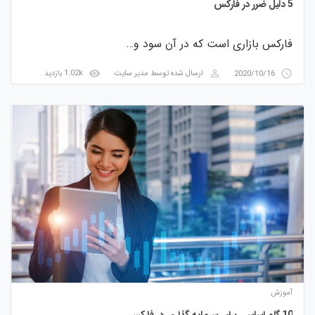
5 دلیل ضرر در فارکس
فارکس بازاری است که در آن سود و…
visibility
perm_identity
access_time
2020/10/16
ارسال شده توسط
مدیر سایت
1.02k بازدید
آموزش
10 گام اساسی برای سرمایه گذاری در فارکس