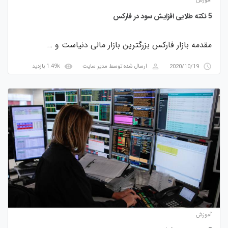
آموزش
5 نکته طلایی افزایش سود در فارکس
مقدمه بازار فارکس بزرگترین بازار مالی دنیاست و …
visibility
perm_identity
access_time
2020/10/19
ارسال شده توسط
مدیر سایت
1.49k بازدید
آموزش