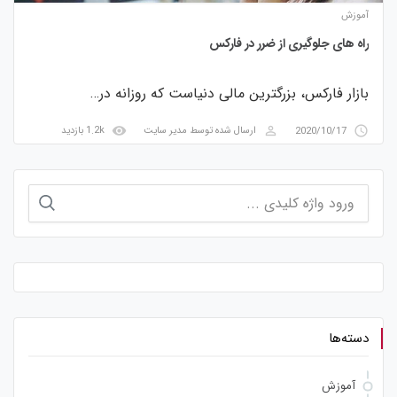
آموزش
راه های جلوگیری از ضرر در فارکس
بازار فارکس، بزرگترین مالی دنیاست که روزانه در…
visibility
perm_identity
access_time
2020/10/17
ارسال شده توسط
مدیر سایت
1.2k بازدید
جستجو
برای:
دسته‌ها
آموزش