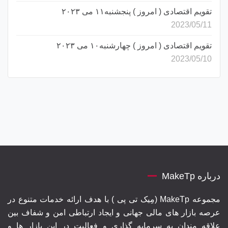
تقویم اقتصادی ( امروز ) پنجشنبه۱۱ می ۲۰۲۳
2023/05/11
تقویم اقتصادی ( امروز ) چهارشنبه۱۰ می ۲۰۲۳
2023/05/10
درباره MakeTp
مجموعه MakeTp (مِیک تی پی ) با هدف ارائه خدمات متنوع در
عرصه بازار های مالی جهانی و ایجاد ارتباطی امن و شفاف بین
علاقه مندان به سرمایه گذاری و فعالیت در این بازار ها و