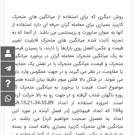
روش دیگری که برای استفاده از میانگین های متحرک
کاربرد بسیاری برای معامله گران حرفه ای دارد استفاده از
آنها به عنوان ساپورت و رزیستنس می باشد. از آنجا که به
تجربه ثابت شده میانگین های متحرک قابلیت تغییر
قیمت و عکس العمل روی بازارها را دارند، با رسیدن قیمت
به یک میانگین متحرک معامله گران در برخورد میانگین
متحرک و قیمت، میانگین متحرک را در نقش یک حمایت
یا مقاومت در نظر می گیرند و در جهت معکوس وارد بازار
می شوند. در شکل بالا فلش سوم دقیقا بیان کننده همین
موضوع است. قیمت با برخورد به میانگین متحرک 55
روزه ناگهان شتاب گرفته و در جهت رو به بالا حرکت کرده
است. امروزه استفاده از اعداد 5،8،13،21،34،55،89
و144 که اعداد فیبوناچی (در فصل آینده در مورد این
اعداد به تفصیل صحبت خواهیم کرد) می باشند در
میانگین های متحرک کاربرد بسیاری یافته است و بسته
به شرایط و عکس العمل آنها، بسیار از آنها استفاده می