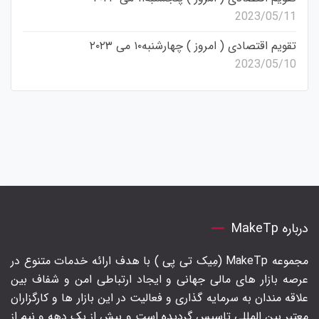
2023/05/11
تقویم اقتصادی ( امروز ) چهارشنبه۱۰ می ۲۰۲۳
2023/05/10
درباره MakeTp
مجموعه MakeTp (مِیک تی پی ) با هدف ارائه خدمات متنوع در
عرصه بازار های مالی جهانی و ایجاد ارتباطی امن و شفاف بین
علاقه مندان به سرمایه گذاری و فعالیت در این بازار ها و کارگزاران
معتبر بین المللی تاسیس گردیده است و بیش از یک دهه و نیم از