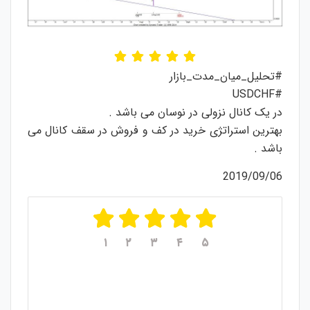
#تحلیل_میان_مدت_بازار
#USDCHF
در یک کانال نزولی در نوسان می باشد .
بهترین استراتژی خرید در کف و فروش در سقف کانال می
باشد .
2019/09/06
۱
۲
۳
۴
۵
میانگین امتیازات
۵
از ۵
از مجموع
۱
رای