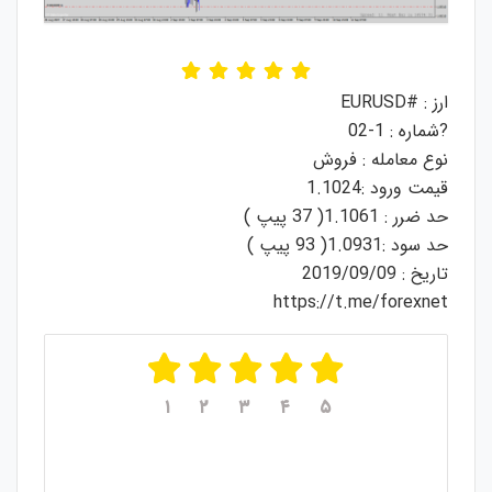
ارز : #EURUSD
?شماره : 1-02
نوع معامله : فروش
قیمت ورود :1.1024
حد ضرر : 1.1061( 37 پیپ )
حد سود :1.0931( 93 پیپ )
تاریخ : 2019/09/09
https://t.me/forexnet
۱
۲
۳
۴
۵
میانگین امتیازات
۵
از ۵
از مجموع
۱
رای