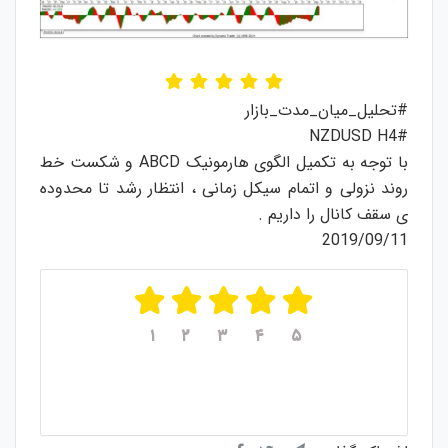
#تحلیل_میان_مدت_بازار
#NZDUSD H4
با توجه به تکمیل الگوی هارمونیک ABCD و شکست خط
روند نزولی و اتمام سیکل زمانی ، انتظار رشد تا محدوده
ی سقف کانال را داریم .
2019/09/11
۱
۲
۳
۴
۵
میانگین امتیازات
۵
از ۵
از مجموع
۱
رای