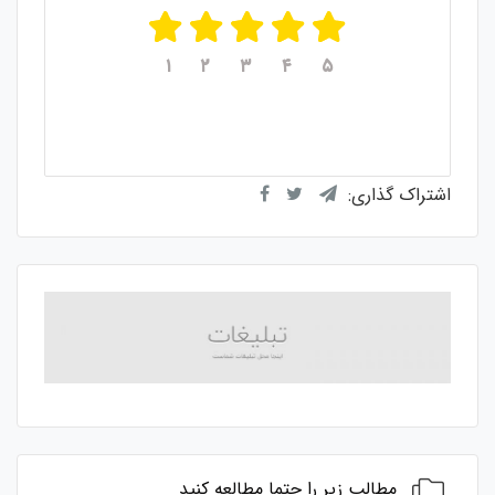
۱
۲
۳
۴
۵
میانگین امتیازات
۵
از ۵
از مجموع
۱
رای
اشتراک گذاری:
مطالب زیر را حتما مطالعه کنید