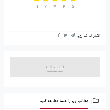
۱
۲
۳
۴
۵
میانگین امتیازات
۵
از ۵
از مجموع
۱
رای
اشتراک گذاری:
مطالب زیر را حتما مطالعه کنید