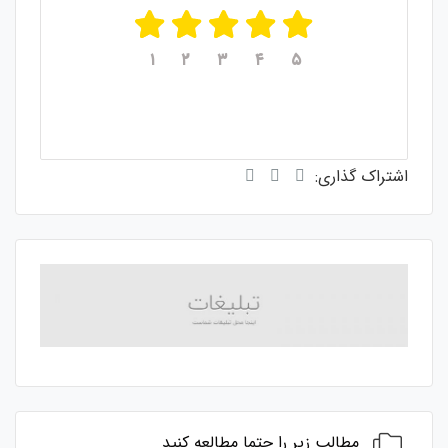
۱
۲
۳
۴
۵
میانگین امتیازات
۵
از ۵
از مجموع
۱
رای
اشتراک گذاری:
مطالب زیر را حتما مطالعه کنید