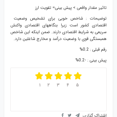
تاثیر: مقدار واقعی > پیش بینی= تقویت ارز
توضیحات : شاخص خوبی برای تشخیص وضعیت
اقتصادی کشور است زیرا بنگاههای اقتصادی واکنش
سریعی به شرایط اقتصادی دارند. ضمن اینکه این شاخص
همبستگی قوی با وضعیت درآمد و مخارج شاغلین دارد.
رقم قبلی : 0.2%
پیش بینی : -0.2%
۱
۲
۳
۴
۵
میانگین امتیازات
۵
از ۵
از مجموع
۱
رای
اشتراک گذاری: