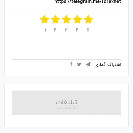
https://telegram.me/forexnet
۱
۲
۳
۴
۵
میانگین امتیازات
۵
از ۵
از مجموع
۱
رای
اشتراک گذاری: