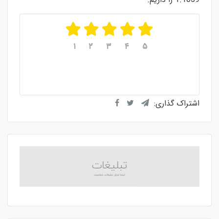
۱
۲
۳
۴
۵
میانگین امتیازات
۵
از ۵
از مجموع
۱
رای
اشتراک گذاری: