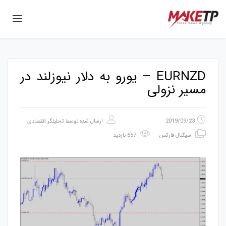
EURNZD – یورو به دلار نیوزلند در
مسیر نزولی
2019/09/23
ارسال شده توسط
تحلیلگر اقتصادی
سیگنال فارکس
657 بازدید