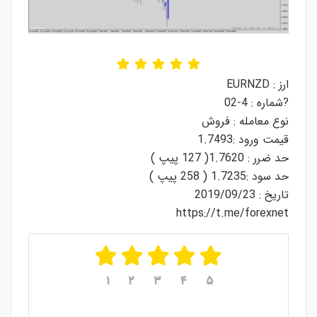
ارز : EURNZD
?شماره : 4-02
نوع معامله : فروش
قیمت ورود :1.7493
حد ضرر : 1.7620( 127 پیپ )
حد سود :1.7235 ( 258 پیپ )
تاریخ : 2019/09/23
https://t.me/forexnet
۱
۲
۳
۴
۵
میانگین امتیازات
۵
از ۵