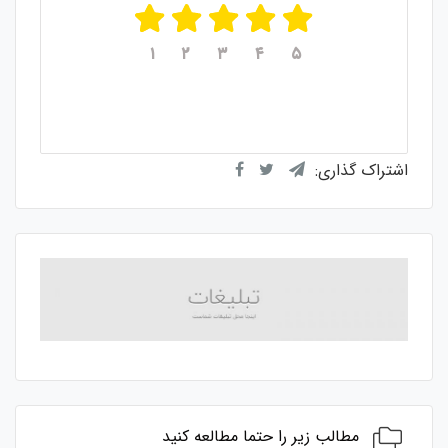
۱
۲
۳
۴
۵
میانگین امتیازات
۵
از ۵
از مجموع
۱
رای
اشتراک گذاری:
مطالب زیر را حتما مطالعه کنید