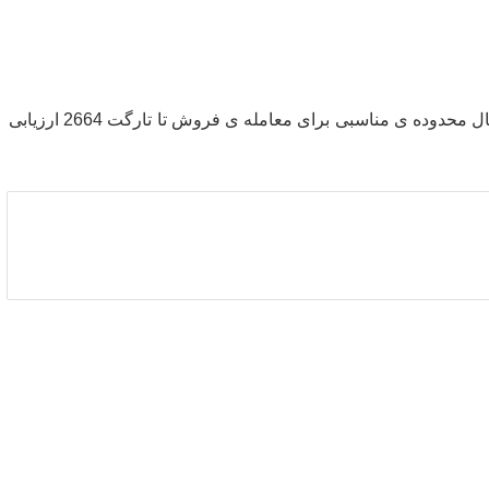
شاخص تجاری داوجونز آمریکا در کوتاه مدت داخل کانال نزولی قرار دارد . در صورت تکمیل الگوی هارمونیک ABCD و رسیدن به سقف کانال محدوده ی مناسبی برای معامله ی فروش تا تارگت 2664 ارزیابی