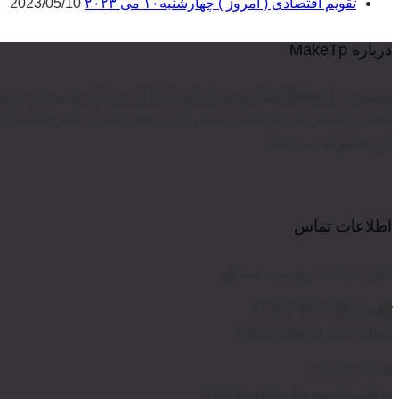
تقویم اقتصادی ( امروز ) چهارشنبه۱۰ می ۲۰۲۳
2023/05/10
درباره MakeTp
مجموعه MakeTp (مِیک تی پی ) با هدف ارائه خدمات متن
المللی تاسیس گردیده است و بیش از یک دهه و نیم از عمر فعالیت آن
این مجموعه می باشد
اطلاعات تماس
دفتر شرکت : روسیه ، مسکو
تلفن:
4443 677 977 7+
ایمیل:
info@maketp.com
ساعات کاری:
دوشنبه تا جمعه از ساعت 9 تا 17