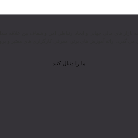
وع در عرصه بازار های مالی جهانی و ایجاد ارتباطی امن و شفاف بین علاقه م
 می گذرد. ارائه آموزش های برتر‍، معرفی کارگزاری های معتبر و بروز
ما را دنبال کنید