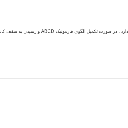
میانگین امتیازات
۵
از ۵
از مجموع
۱
رای