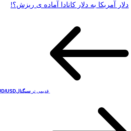
دلار آمریکا به دلار کانادا آماده ی ریزش؟!
قدیمی تر
سیگنالAUD/USD