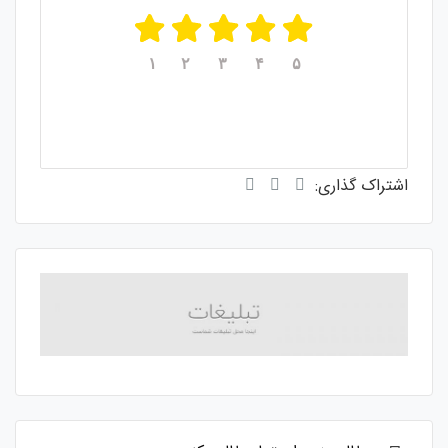
۱
۲
۳
۴
۵
میانگین امتیازات
از ۵
۵
از مجموع
رای
۱
اشتراک گذاری: