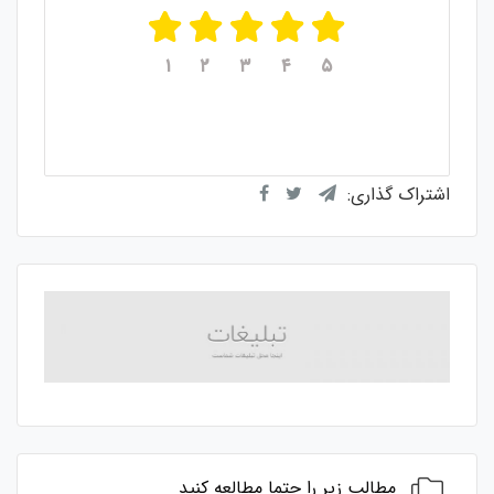
۱
۲
۳
۴
۵
میانگین امتیازات
۵
از ۵
از مجموع
۱
رای
اشتراک گذاری:
مطالب زیر را حتما مطالعه کنید