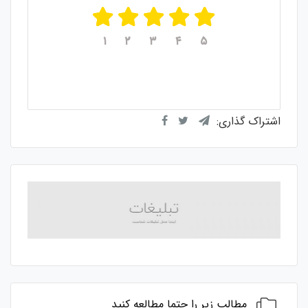
۱
۲
۳
۴
۵
میانگین امتیازات
۵
از ۵
از مجموع
۱
رای
اشتراک گذاری:
مطالب زیر را حتما مطالعه کنید