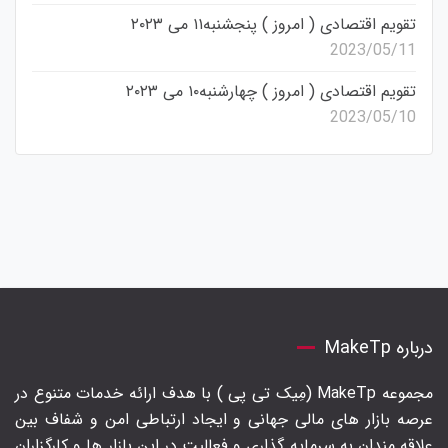
تقویم اقتصادی ( امروز ) پنجشنبه۱۱ می ۲۰۲۳
2023/05/11
تقویم اقتصادی ( امروز ) چهارشنبه۱۰ می ۲۰۲۳
2023/05/10
درباره MakeTp
مجموعه MakeTp (مِیک تی پی ) با هدف ارائه خدمات متنوع در
عرصه بازار های مالی جهانی و ایجاد ارتباطی امن و شفاف بین
علاقه مندان به سرمایه گذاری و فعالیت در این بازار ها و کارگزاران