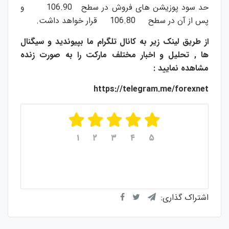
حد سود پوزیشن های فروش در سطح 106.90 و
پس از آن در سطح 106.80 قرار خواهد داشت.
از طریق لینک زیر به کانال تلگرام ما بپیوندید و سیگنال
ها , تحلیل و اخبار مختلف مارکت را به صورت زنده
مشاهده نمایید :
https://telegram.me/forexnet
۱
۲
۳
۴
۵
میانگین امتیازات
۵
از ۵
از مجموع
۱
رای
اشتراک گذاری: