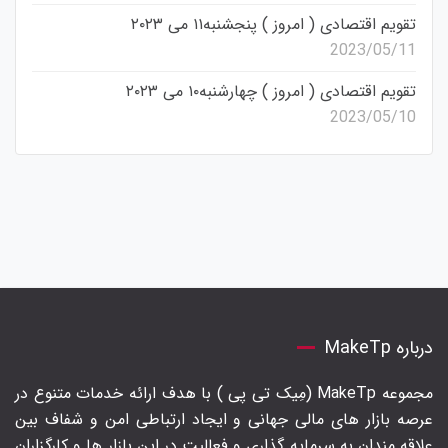
تقویم اقتصادی ( امروز ) پنجشنبه۱۱ می ۲۰۲۳
2023/05/11
تقویم اقتصادی ( امروز ) چهارشنبه۱۰ می ۲۰۲۳
2023/05/10
درباره MakeTp
مجموعه MakeTp (مِیک تی پی ) با هدف ارائه خدمات متنوع در
عرصه بازار های مالی جهانی و ایجاد ارتباطی امن و شفاف بین
علاقه مندان به سرمایه گذاری و فعالیت در این بازار ها و کارگزاران