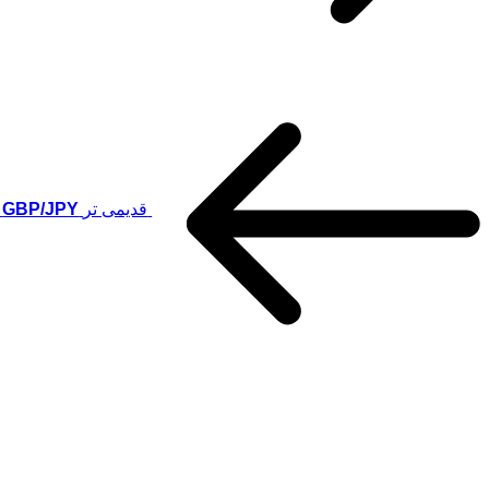
قدیمی تر
GBP/JPY سیگنال