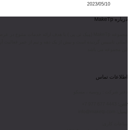
2023/05/10
درباره MakeTp
مجموعه MakeTp (مِیک تی پی ) با هدف ارائه خدمات متن
المللی تاسیس گردیده است و بیش از یک دهه و نیم از عمر فعالیت آن
این مجموعه می باشد
اطلاعات تماس
دفتر شرکت : روسیه ، مسکو
تلفن:
4443 677 977 7+
ایمیل:
info@maketp.com
ساعات کاری: