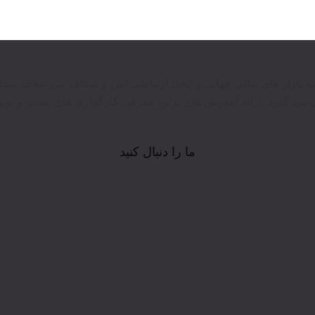
وع در عرصه بازار های مالی جهانی و ایجاد ارتباطی امن و شفاف بین علاقه م
 می گذرد. ارائه آموزش های برتر‍، معرفی کارگزاری های معتبر و بروز
ما را دنبال کنید