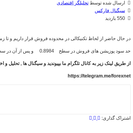
ارسال شده توسط
تحلیلگر اقتصادی
سیگنال فارکس
550 بازدید
در حال حاضر از لحاظ تکنیکالی در محدوده فروش قرار داریم و تا زمانی که قیمت در پایین سطح 0.9041 قر
حد سود پوزیشن های فروش در سطح 0.8984 و پس از آن در سطح 0.8969 قرار خواهد داشت.
از طریق لینک زیر به کانال تلگرام ما بپیوندید و سیگنال ها , تحلیل و
https://telegram.me/forexnet
اشتراک گذاری: