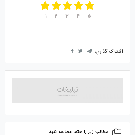
۱
۲
۳
۴
۵
میانگین امتیازات
۵
از ۵
از مجموع
۱
رای
اشتراک گذاری:
مطالب زیر را حتما مطالعه کنید