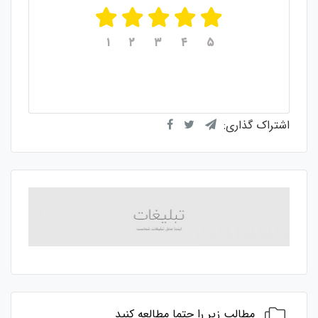
۱
۲
۳
۴
۵
میانگین امتیازات
۵
از ۵
از مجموع
۱
رای
اشتراک گذاری:
مطالب زیر را حتما مطالعه کنید