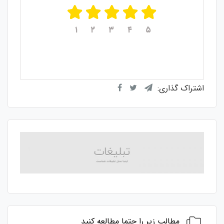
۱
۲
۳
۴
۵
میانگین امتیازات
۵
از ۵
از مجموع
۱
رای
اشتراک گذاری:
مطالب زیر را حتما مطالعه کنید