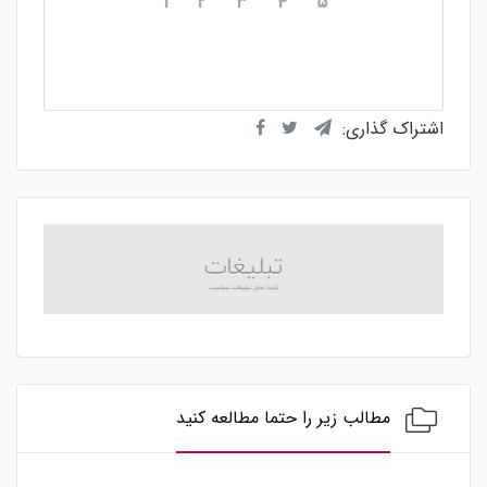
۱
۲
۳
۴
۵
میانگین امتیازات
۵
از ۵
از مجموع
۱
رای
اشتراک گذاری:
مطالب زیر را حتما مطالعه کنید