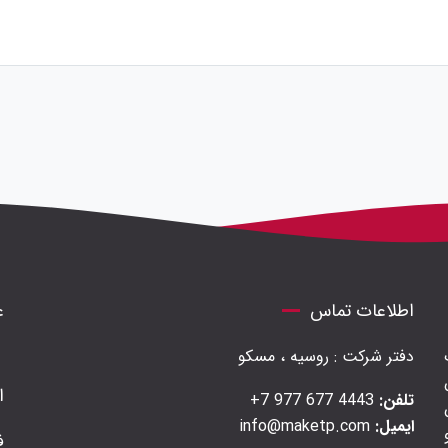
اطلاعات تماس
ع
دفتر شرکت : روسیه ، مسکو
ا
تلفن:
4443 677 977 7+
ایمیل:
info@maketp.com
ف