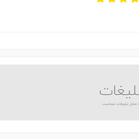
ن امتیازات
۵
از ۵
 مجموع
۱
رای