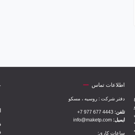
اطلاعات تماس
ع
دفتر شرکت : روسیه ، مسکو
ا
تلفن:
4443 677 977 7+
ایمیل:
info@maketp.com
ف
ف
ساعات کاری: