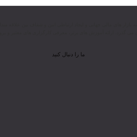
وع در عرصه بازار های مالی جهانی و ایجاد ارتباطی امن و شفاف بین علاقه م
 می گذرد. ارائه آموزش های برتر‍، معرفی کارگزاری های معتبر و بروز
ما را دنبال کنید