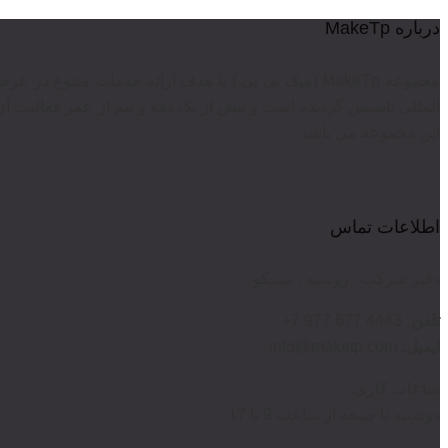
درباره MakeTp
مجموعه MakeTp (مِیک تی پی ) با هدف ارائه خدمات متن
المللی تاسیس گردیده است و بیش از یک دهه و نیم از عمر فعالیت آن
این مجموعه می باشد
اطلاعات تماس
دفتر شرکت : روسیه ، مسکو
تلفن:
4443 677 977 7+
ایمیل:
info@maketp.com
ساعات کاری:
دوشنبه تا جمعه از ساعت 9 تا 17