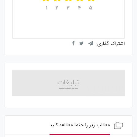
۱
۲
۳
۴
۵
میانگین امتیازات
۵
از ۵
از مجموع
۱
رای
اشتراک گذاری:
مطالب زیر را حتما مطالعه کنید