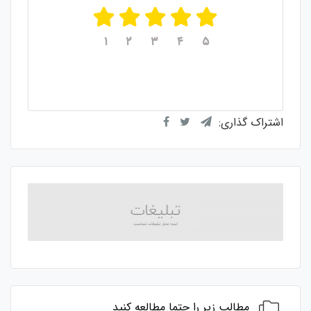
۱
۲
۳
۴
۵
میانگین امتیازات
۵
از ۵
از مجموع
۱
رای
اشتراک گذاری:
مطالب زیر را حتما مطالعه کنید