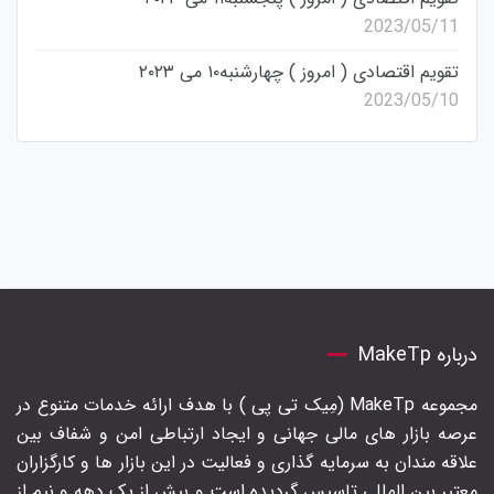
2023/05/11
تقویم اقتصادی ( امروز ) چهارشنبه۱۰ می ۲۰۲۳
2023/05/10
درباره MakeTp
مجموعه MakeTp (مِیک تی پی ) با هدف ارائه خدمات متنوع در
عرصه بازار های مالی جهانی و ایجاد ارتباطی امن و شفاف بین
علاقه مندان به سرمایه گذاری و فعالیت در این بازار ها و کارگزاران
معتبر بین المللی تاسیس گردیده است و بیش از یک دهه و نیم از