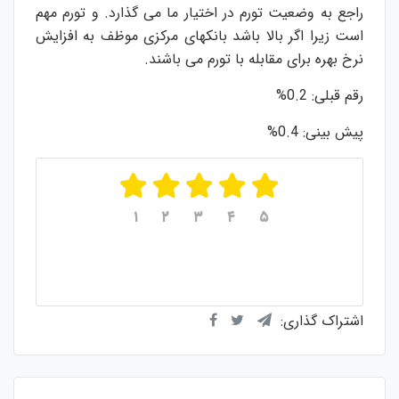
راجع به وضعیت تورم در اختیار ما می گذارد. و تورم مهم
است زیرا اگر بالا باشد بانکهای مرکزی موظف به افزایش
نرخ بهره برای مقابله با تورم می باشند.
رقم قبلی: 0.2%
پیش بینی: 0.4%
۱
۲
۳
۴
۵
میانگین امتیازات
۵
از ۵
از مجموع
۱
رای
اشتراک گذاری: