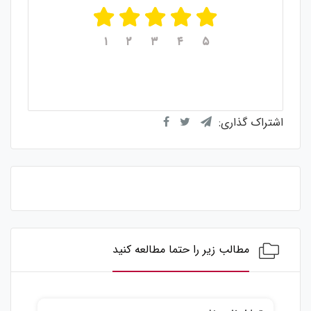
۱
۲
۳
۴
۵
میانگین امتیازات
۵
از ۵
از مجموع
۱
رای
اشتراک گذاری:
مطالب زیر را حتما مطالعه کنید