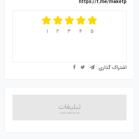
https://t.me/maketp
۱
۲
۳
۴
۵
میانگین امتیازات
۵
از ۵
از مجموع
۱
رای
اشتراک گذاری: