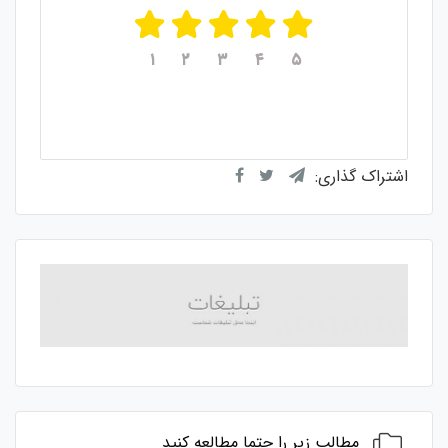
۱
۲
۳
۴
۵
میانگین امتیازات
۵
از ۵
از مجموع
۱
رای
اشتراک گذاری:
مطالب زیر را حتما مطالعه کنید