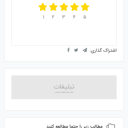
۱
۲
۳
۴
۵
میانگین امتیازات
۵
از ۵
از مجموع
۱
رای
اشتراک گذاری:
مطالب زیر را حتما مطالعه کنید