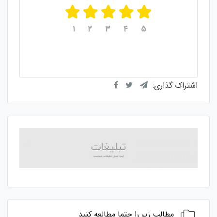
۱
۲
۳
۴
۵
میانگین امتیازات
۵
از ۵
از مجموع
۱
رای
اشتراک گذاری:
مطالب زیر را حتما مطالعه کنید