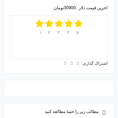
اخرین قیمت دلار :30900تومان
۱
۲
۳
۴
۵
میانگین امتیازات
۵
از ۵
از مجموع
۱
رای
اشتراک گذاری:
مطالب زیر را حتما مطالعه کنید