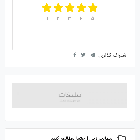
۱
۲
۳
۴
۵
میانگین امتیازات
۵
از ۵
از مجموع
۱
رای
اشتراک گذاری:
مطالب زیر را حتما مطالعه کنید