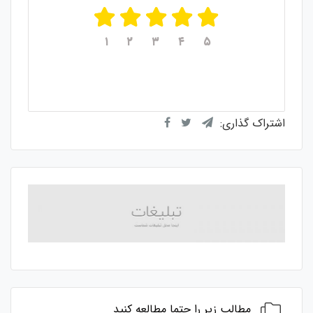
۱
۲
۳
۴
۵
میانگین امتیازات
۵
از ۵
از مجموع
۱
رای
اشتراک گذاری:
مطالب زیر را حتما مطالعه کنید