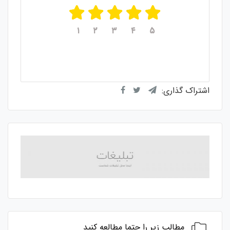
۱
۲
۳
۴
۵
میانگین امتیازات
۵
از ۵
از مجموع
۱
رای
اشتراک گذاری:
مطالب زیر را حتما مطالعه کنید