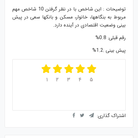
توضیحات : این شاخص با در نظر گرفتن 10 شاخص مهم
مربوط به بنگاهها، خانوار، مسکن و بانکها سعی در پیش
بینی وضعیت اقتصادی در آینده دارد.
رقم قبلی: 0.8%
پیش بینی :1.2%
۱
۲
۳
۴
۵
میانگین امتیازات
۵
از ۵
از مجموع
۱
رای
اشتراک گذاری: