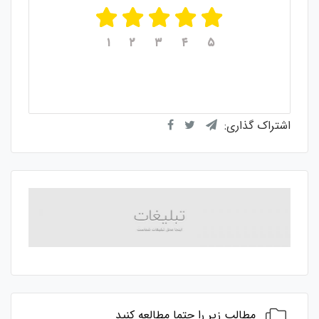
۱
۲
۳
۴
۵
میانگین امتیازات
۵
از ۵
از مجموع
۱
رای
اشتراک گذاری:
مطالب زیر را حتما مطالعه کنید