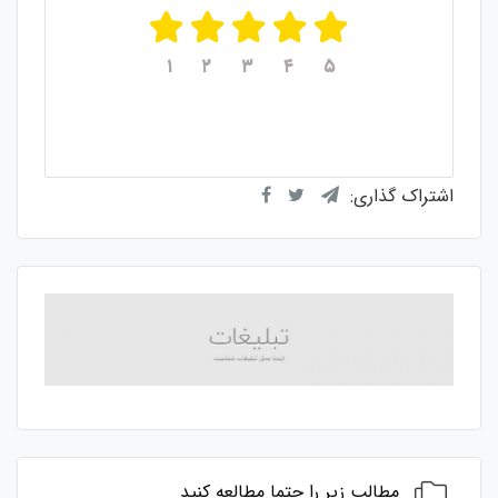
۱
۲
۳
۴
۵
میانگین امتیازات
۵
از ۵
از مجموع
۱
رای
اشتراک گذاری:
مطالب زیر را حتما مطالعه کنید